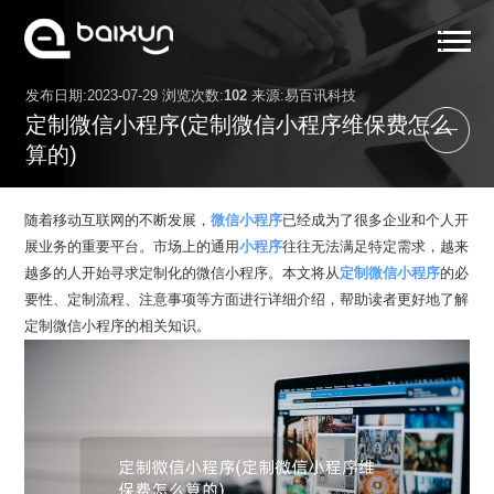
发布日期:2023-07-29 浏览次数:
102
来源:易百讯科技
首页
定制微信小程序(定制微信小程序维保费怎么
服务范围
算的)
小程序案例
随着移动互联网的不断发展，
微信小程序
已经成为了很多企业和个人开
解决方案
展业务的重要平台。市场上的通用
小程序
往往无法满足特定需求，越来
越多的人开始寻求定制化的微信小程序。本文将从
定制微信小程序
的必
关于我们
要性、定制流程、注意事项等方面进行详细介绍，帮助读者更好地了解
定制微信小程序的相关知识。
小程序资讯
联系我们