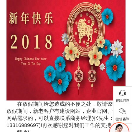
在线咨询
在放假期间给您造成的不便之处，敬请谅解。
放假期间，新老客户有建设网站，企业官网、营销
网站需求的，可以直接联系商务经理(张先生：
微信咨询
13316989697)!再次感谢您对我们工作的支持。