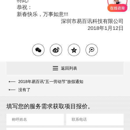
特此!
联系电话
恭祝：
新春快乐，万事如意!!!
深圳市易百讯科技有限公司
2018年1月12日
返回列表
2018年易百讯“五一劳动节”放假通知
没有了
填写您的服务需求获取项目报价。