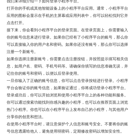
我们来详细介绍一下如何登录小程序平台。
打开你的手机或其他智能设备上的小程序平台应用。通常，小程序平台
应用的图标会显示在手机的主屏幕或应用列表中，你可以轻松找到它并
点击打开。
接下来，你会看到小程序平台的登录页面。在登录页面上，你需要输入
你的账号信息来进行登录。如果你已经有了小程序平台的账号，那么你
可以直接输入你的用户名和密码。如果你还没有账号，那么你可以选择
注册一个新账号。
如果你选择注册新账号，你需要点击注册按钮，并按照提示填写相关信
息，如用户名、密码、手机号码等。请确保你填写的信息准确无误，并
记住你的账号和密码，以便以后登录使用。
一旦你输入了正确的账号信息，你可以点击登录按钮进行登录。小程序
平台会验证你的账号信息，如果验证通过，你将成功登录小程序平台。
登录成功后，你可以开始浏览和使用小程序平台上的各种功能和服务。
你可以通过搜索功能找到你感兴趣的小程序，也可以在推荐页面上浏览
热门小程序。你也可以在小程序平台上发布自己的小程序，与其他用户
分享你的创意和想法。
在使用小程序平台时，请注意保护个人信息和账号安全。不要将你的账
号信息透露给他人，避免使用弱密码，定期修改密码以增加安全性。